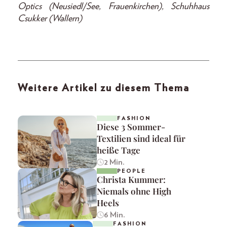
Optics (Neusiedl/See, Frauenkirchen), Schuhhaus
Csukker (Wallern)
Weitere Artikel zu diesem Thema
FASHION
Diese 3 Sommer-
Textilien sind ideal für
heiße Tage
2 Min.
PEOPLE
Christa Kummer:
Niemals ohne High
Heels
6 Min.
FASHION