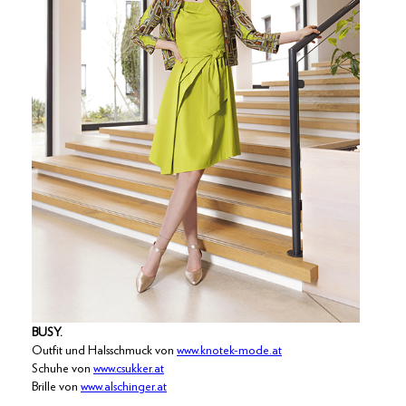
BUSY.
Outfit und Halsschmuck von
www.knotek-mode.at
Schuhe von
www.csukker.at
Brille von
www.alschinger.at