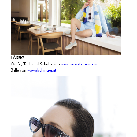
LÄSSIG.
Outfit, Tuch und Schuhe von
www.jones-fashion.com
Brille von
www.alschinger.at