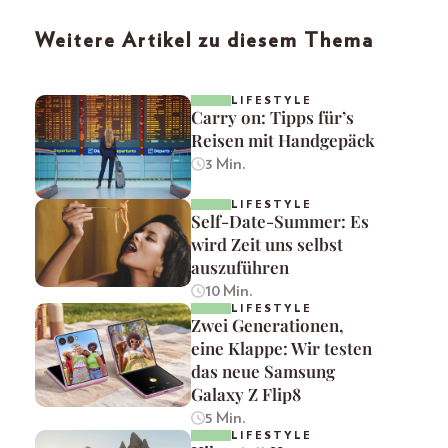
Weitere Artikel zu diesem Thema
LIFESTYLE
Carry on: Tipps für’s
Reisen mit Handgepäck
3 Min.
LIFESTYLE
Self-Date-Summer: Es
wird Zeit uns selbst
auszuführen
10 Min.
LIFESTYLE
Zwei Generationen,
eine Klappe: Wir testen
das neue Samsung
Galaxy Z Flip8
5 Min.
LIFESTYLE