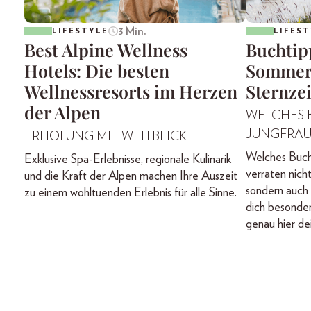
3 Min.
LIFESTYLE
LIFEST
Best Alpine Wellness
Buchtip
Hotels: Die besten
Sommerl
Wellnessresorts im Herzen
Sternze
der Alpen
WELCHES B
JUNGFRAU
ERHOLUNG MIT WEITBLICK
Welches Buch 
Exklusive Spa-Erlebnisse, regionale Kulinarik
verraten nicht
und die Kraft der Alpen machen Ihre Auszeit
sondern auch
zu einem wohltuenden Erlebnis für alle Sinne.
dich besonders
genau hier d