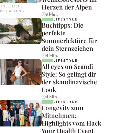
Herzen der Alpen
TGELTLICHE
INSCHALTUNG
3 Min.
LIFESTYLE
Buchtipps: Die
perfekte
Sommerlektüre für
dein Sternzeichen
4 Min.
LIFESTYLE
All eyes on Scandi
Style: So gelingt dir
der skandinavische
Look
4 Min.
LIFESTYLE
Longevity zum
Mitnehmen:
Highlights vom Hack
Your Health Event