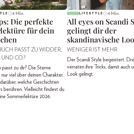
4 Min.
4 Min.
YLE
LIFESTYLE
ps: Die perfekte
All eyes on Scandi S
ektüre für dein
gelingt dir der
ichen
skandinavische Lo
UCH PASST ZU WIDDER,
WENIGER IST MEHR
 UND CO.?
Der Scandi Style begeistert. Dr
verraten ihre Tricks, damit auch 
passt zu dir? Die Sterne
Look gelingt.
 nur viel über deinen Charakter,
 darüber, welche Geschichten
 berühren. Vielleicht findest du
eine Sommerlektüre 2026.