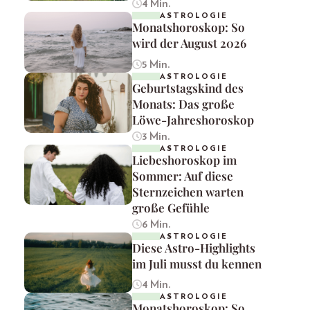
4 Min.
ASTROLOGIE
Monatshoroskop: So
wird der August 2026
5 Min.
ASTROLOGIE
Geburtstagskind des
Monats: Das große
Löwe-Jahreshoroskop
3 Min.
ASTROLOGIE
Liebeshoroskop im
Sommer: Auf diese
Sternzeichen warten
große Gefühle
6 Min.
ASTROLOGIE
Diese Astro-Highlights
im Juli musst du kennen
4 Min.
ASTROLOGIE
Monatshoroskop: So