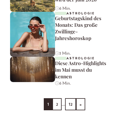
6 Min.
ASTROLOGIE
Geburtstagskind des
Monats: Das große
Zwillinge-
Jahreshoroskop
3 Min.
ASTROLOGIE
Diese Astro-Highlights
im Mai musst du
kennen
6 Min.
1
2
…
12
»