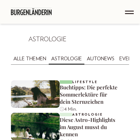
ASTROLOGIE
ALLE THEMEN
ASTROLOGIE
AUTONEWS
EVENTS
LIFESTYLE
Buchtipps: Die perfekte
Sommerlektüre für
dein Sternzeichen
4 Min.
ASTROLOGIE
Diese Astro-Highlights
im August musst du
kennen