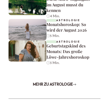
im August musst du
kennen
4 Min.
ASTROLOGIE
Monatshoroskop: So
wird der August 2026
5 Min.
ASTROLOGIE
Geburtstagskind des
Monats: Das große
Löwe-Jahreshoroskop
3 Min.
MEHR ZU ASTROLOGIE