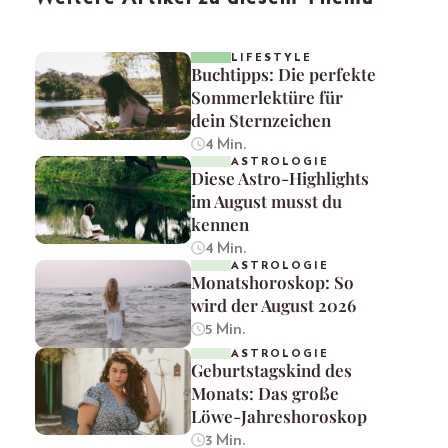
LIFESTYLE
Buchtipps: Die perfekte
Sommerlektüre für
dein Sternzeichen
4 Min.
ASTROLOGIE
Diese Astro-Highlights
im August musst du
kennen
4 Min.
ASTROLOGIE
Monatshoroskop: So
wird der August 2026
5 Min.
ASTROLOGIE
Geburtstagskind des
Monats: Das große
Löwe-Jahreshoroskop
3 Min.