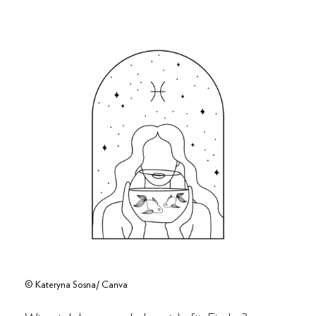
© Kateryna Sosna/ Canva