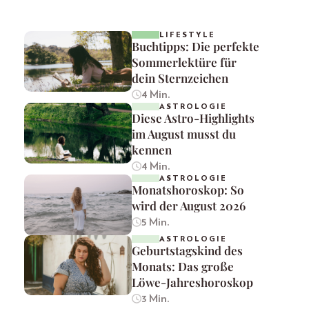
LIFESTYLE
Buchtipps: Die perfekte
Sommerlektüre für
dein Sternzeichen
4 Min.
ASTROLOGIE
Diese Astro-Highlights
im August musst du
kennen
4 Min.
ASTROLOGIE
Monatshoroskop: So
wird der August 2026
5 Min.
ASTROLOGIE
Geburtstagskind des
Monats: Das große
Löwe-Jahreshoroskop
3 Min.