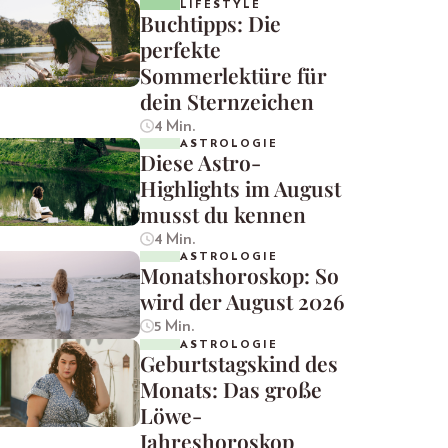
LIFESTYLE
Buchtipps: Die
perfekte
Sommerlektüre für
dein Sternzeichen
4 Min.
ASTROLOGIE
Diese Astro-
Highlights im August
musst du kennen
4 Min.
ASTROLOGIE
Monatshoroskop: So
wird der August 2026
5 Min.
ASTROLOGIE
Geburtstagskind des
Monats: Das große
Löwe-
Jahreshoroskop