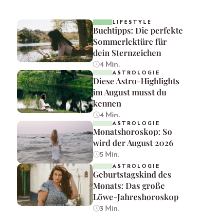
LIFESTYLE
Buchtipps: Die perfekte
Sommerlektüre für
dein Sternzeichen
4 Min.
ASTROLOGIE
Diese Astro-Highlights
im August musst du
kennen
4 Min.
ASTROLOGIE
Monatshoroskop: So
wird der August 2026
5 Min.
ASTROLOGIE
Geburtstagskind des
Monats: Das große
Löwe-Jahreshoroskop
3 Min.