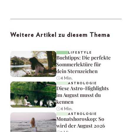
Weitere Artikel zu diesem Thema
LIFESTYLE
Buchtipps: Die perfekte
Sommerlektüre für
dein Sternzeichen
4 Min.
ASTROLOGIE
Diese Astro-Highlights
im August musst du
kennen
4 Min.
ASTROLOGIE
Monatshoroskop: So
wird der August 2026