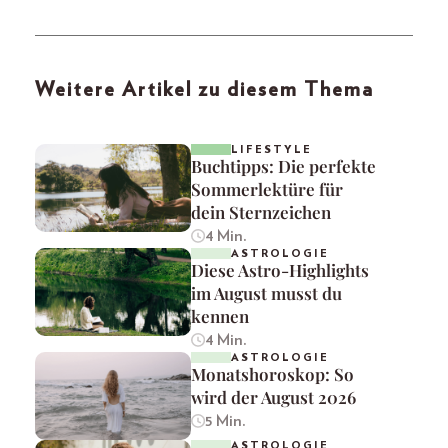
Weitere Artikel zu diesem Thema
LIFESTYLE
Buchtipps: Die perfekte
Sommerlektüre für
dein Sternzeichen
4 Min.
ASTROLOGIE
Diese Astro-Highlights
im August musst du
kennen
4 Min.
ASTROLOGIE
Monatshoroskop: So
wird der August 2026
5 Min.
ASTROLOGIE