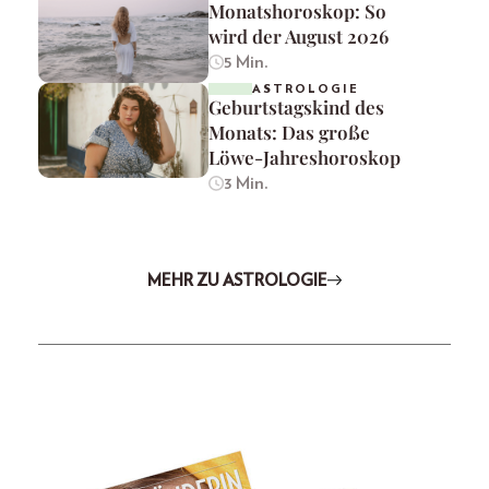
Monatshoroskop: So
wird der August 2026
5 Min.
ASTROLOGIE
Geburtstagskind des
Monats: Das große
Löwe-Jahreshoroskop
3 Min.
MEHR ZU ASTROLOGIE