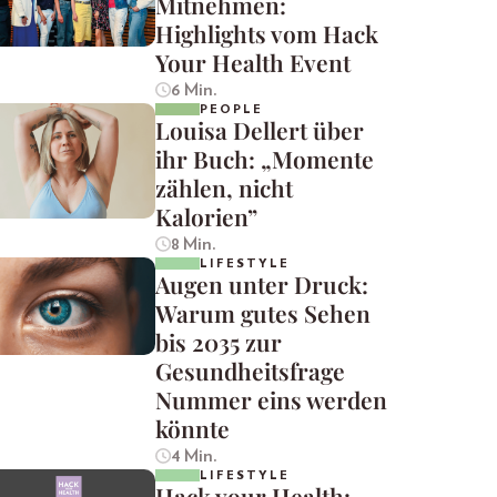
Mitnehmen:
Highlights vom Hack
Your Health Event
6 Min.
PEOPLE
Louisa Dellert über
ihr Buch: „Momente
zählen, nicht
Kalorien”
8 Min.
LIFESTYLE
Augen unter Druck:
Warum gutes Sehen
bis 2035 zur
Gesundheitsfrage
Nummer eins werden
könnte
4 Min.
LIFESTYLE
Hack your Health: