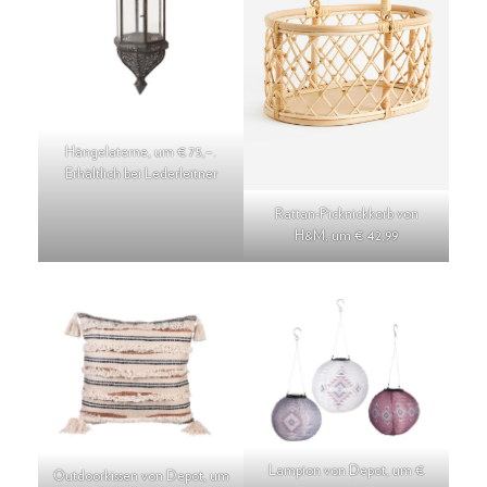
Hängelaterne, um € 75,–.
Erhältlich bei Lederleitner
Rattan-Picknickkorb von
H&M, um € 42,99
Lampion von Depot, um €
Outdoorkissen von Depot, um