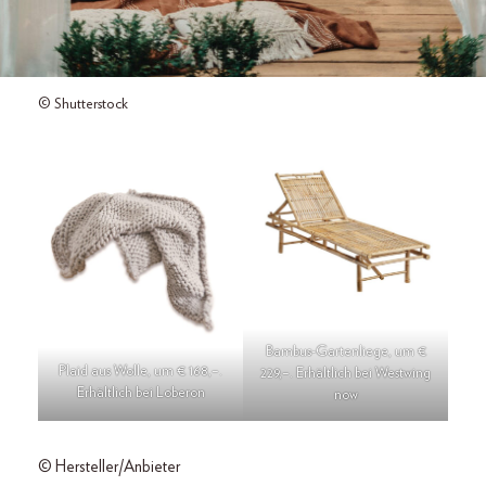
© Shutterstock
Bambus-Gartenliege, um €
Plaid aus Wolle, um € 168,–.
229,–. Erhältlich bei Westwing
Erhältlich bei Loberon
now
© Hersteller/Anbieter