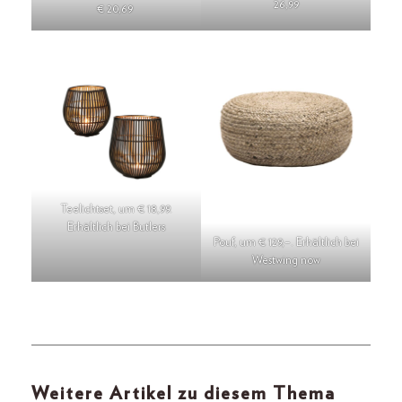
26,99
€ 20,69
Teelichtset, um € 18,99.
Erhältlich bei Butlers
Pouf, um € 129,–. Erhältlich bei
Westwing now
Weitere Artikel zu diesem Thema