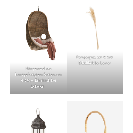
Pampasgras, um € 9,99.
Erhältlich bei Leiner
Hängesessel aus
handgefertigtem Rattan, um
€ 898,–. Erhältlich bei
Loberon