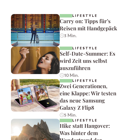
LIFESTYLE
Carry on: Tipps für’s
Reisen mit Handgepäck
3 Min.
LIFESTYLE
Self-Date-Summer: Es
wird Zeit uns selbst
auszuführen
10 Min.
LIFESTYLE
Zwei Generationen,
eine Klappe: Wir testen
das neue Samsung
Galaxy Z Flip8
5 Min.
LIFESTYLE
Hike statt Hangover:
Was hinter dem