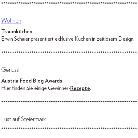
***************************************************************
Wohnen
Traumküchen
Erwin Schaier präsentiert exklusive Küchen in zeitlosem Design.
***************************************************************
Genuss
Austria Food Blog Awards
Hier finden Sie einige Gewinner-
Rezepte
.
***************************************************************
Lust auf Steiermark
***************************************************************