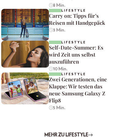
8 Min.
LIFESTYLE
Carry on: Tipps für’s
Reisen mit Handgepäck
3 Min.
LIFESTYLE
Self-Date-Summer: Es
wird Zeit uns selbst
auszuführen
10 Min.
LIFESTYLE
Zwei Generationen, eine
Klappe: Wir testen das
neue Samsung Galaxy Z
Flip8
5 Min.
MEHR ZU LIFESTYLE