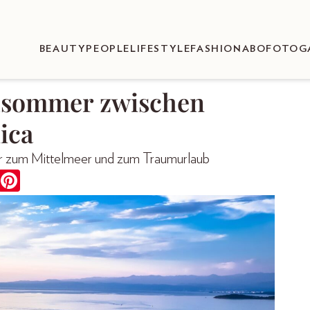
BEAUTY
PEOPLE
LIFESTYLE
FASHION
ABO
FOTOG
hsommer zwischen
ica
 Tor zum Mittelmeer und zum Traumurlaub