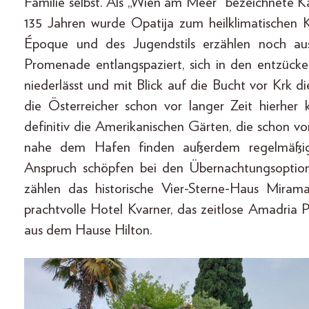
Familie selbst. Als „Wien am Meer“ bezeichnete Ka
135 Jahren wurde Opatija zum heilklimatischen K
Époque und des Jugendstils erzählen noch au
Promenade entlangspaziert, sich in den entzü
niederlässt und mit Blick auf die Bucht vor Krk d
die Österreicher schon vor langer Zeit hierhe
definitiv die Amerikanischen Gärten, die schon v
nahe dem Hafen finden außerdem regelmäßig K
Anspruch schöpfen bei den Übernachtungsoption
zählen das historische Vier-Sterne-Haus Miram
prachtvolle Hotel Kvarner, das zeitlose Amadria
aus dem Hause Hilton.