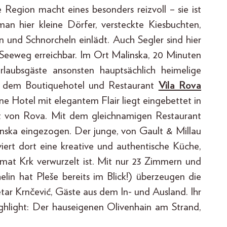
Region macht eines besonders reizvoll – sie ist
man hier kleine Dörfer, versteckte Kiesbuchten,
 und Schnorcheln einlädt. Auch Segler sind hier
 Seeweg erreichbar. Im Ort Malinska, 20 Minuten
rlaubsgäste ansonsten hauptsächlich heimelige
it dem Boutiquehotel und Restaurant
Vila Rova
ne Hotel mit elegantem Flair liegt eingebettet in
ht von Rova. Mit dem gleichnamigen Restaurant
linska eingezogen. Der junge, von Gault & Millau
ert dort eine kreative und authentische Küche,
eimat Krk verwurzelt ist. Mit nur 23 Zimmern und
lin hat Pleše bereits im Blick!) überzeugen die
tar Krnčević, Gäste aus dem In- und Ausland. Ihr
ighlight: Der hauseigenen Olivenhain am Strand,