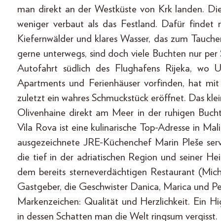
man direkt an der Westküste von Krk landen. Die 
weniger verbaut als das Festland. Dafür findet 
Kiefernwälder und klares Wasser, das zum Tauchen
gerne unterwegs, sind doch viele Buchten nur per
Autofahrt südlich des Flughafens Rijeka, wo U
Apartments und Ferienhäuser vorfinden, hat m
zuletzt ein wahres Schmuckstück eröffnet. Das klei
Olivenhaine direkt am Meer in der ruhigen Buc
Vila Rova ist eine kulinarische Top-Adresse in Ma
ausgezeichnete JRE-Küchenchef Marin Pleše servi
die tief in der adriatischen Region und seiner H
dem bereits sterneverdächtigen Restaurant (Miche
Gastgeber, die Geschwister Danica, Marica und Pe
Markenzeichen: Qualität und Herzlichkeit. Ein H
in dessen Schatten man die Welt ringsum vergisst.