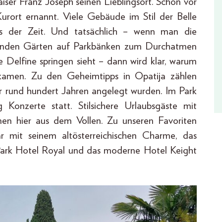
iser Franz Joseph seinen Lieblingsort. Schon vor
urort ernannt. Viele Gebäude im Stil der Belle
s der Zeit. Und tatsächlich – wenn man die
ckenden Gärten auf Parkbänken zum Durchatmen
ie Delfine springen sieht – dann wird klar, warum
r kamen. Zu den Geheimtipps in Opatija zählen
or rund hundert Jahren angelegt wurden. Im Park
onzerte statt. Stilsichere Urlaubsgäste mit
en hier aus dem Vollen. Zu unseren Favoriten
ar mit seinem altösterreichischen Charme, das
 Park Hotel Royal und das moderne Hotel Keight