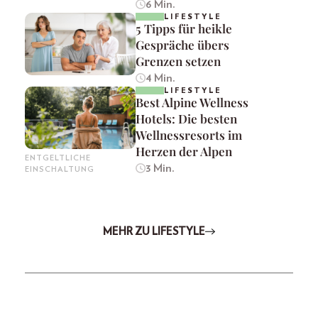
6 Min.
LIFESTYLE
5 Tipps für heikle
Gespräche übers
Grenzen setzen
4 Min.
LIFESTYLE
Best Alpine Wellness
Hotels: Die besten
Wellnessresorts im
Herzen der Alpen
ENTGELTLICHE
3 Min.
EINSCHALTUNG
MEHR ZU LIFESTYLE