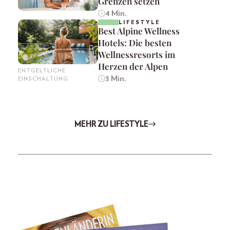
Grenzen setzen
4 Min.
LIFESTYLE
Best Alpine Wellness
Hotels: Die besten
Wellnessresorts im
Herzen der Alpen
ENTGELTLICHE
3 Min.
EINSCHALTUNG
MEHR ZU LIFESTYLE