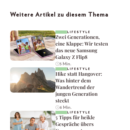
Weitere Artikel zu diesem Thema
LIFESTYLE
Zwei Generationen,
eine Klappe: Wir testen
das neue Samsung
Galaxy Z Flip8
5 Min.
LIFESTYLE
Hike statt Hangover:
Was hinter dem
Wandertrend der
jungen Generation
steckt
6 Min.
LIFESTYLE
5 Tipps für heikle
Gespräche übers