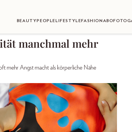
BEAUTY
PEOPLE
LIFESTYLE
FASHION
ABO
FOTOG
ität manchmal mehr
s oft mehr Angst macht als körperliche Nähe