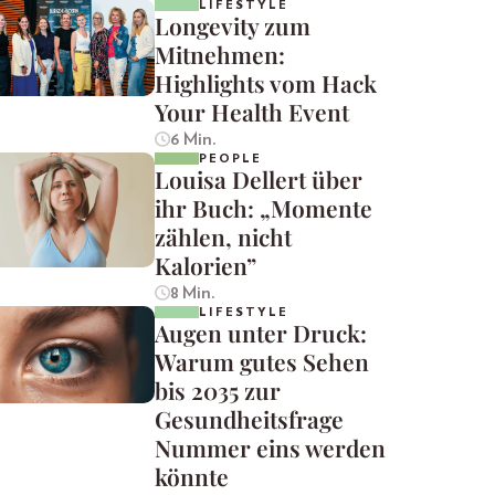
LIFESTYLE
Longevity zum
Mitnehmen:
Highlights vom Hack
Your Health Event
6 Min.
PEOPLE
Louisa Dellert über
ihr Buch: „Momente
zählen, nicht
Kalorien”
8 Min.
LIFESTYLE
Augen unter Druck:
Warum gutes Sehen
bis 2035 zur
Gesundheitsfrage
Nummer eins werden
könnte