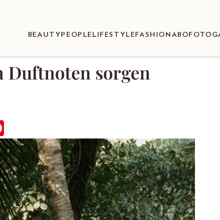
BEAUTY
PEOPLE
LIFESTYLE
FASHION
ABO
FOTOG
n Duftnoten sorgen