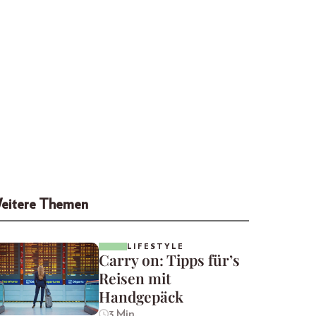
eitere Themen
LIFESTYLE
Carry on: Tipps für’s
Reisen mit
Handgepäck
3 Min.