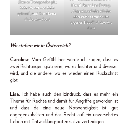
„Dass es Transgender gibt,
liberal. Bis zu Lias Outing:
habe ich erst von Steffi
„Hoppala, so habe ich das
gelernt“, sagt ihre Mama.
aber nicht gemeint! Im
© Carolina Frank
eigenen Haus?“
© Carolina
Frank
Wo stehen wir in Österreich?
Carolina:
Vom Gefühl her würde ich sagen, dass es
zwei Richtungen gibt: eine, wo es leichter und diverser
wird, und die andere, wo es wieder einen Rückschritt
gibt.
Lisa:
Ich habe auch den Eindruck, dass es mehr ein
Thema für Rechte und damit für Angriffe geworden ist
und dass da eine neue Notwendigkeit ist, gut
dagegenzuhalten und das Recht auf ein unversehrtes
Leben mit Entwicklungspotenzial zu verteidigen.