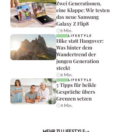
Zwei Generationen,
eine Klappe: Wir testen
das neue Samsung
Galaxy Z Flip8
5 Min.
LIFESTYLE
Hike statt Hangover:
Was hinter dem
Wandertrend der
jungen Generation
steckt
6 Min.
LIFESTYLE
5 Tipps für heikle
Gespräche übers
Grenzen setzen
4 Min.
MEHR ZU LIFESTYLE