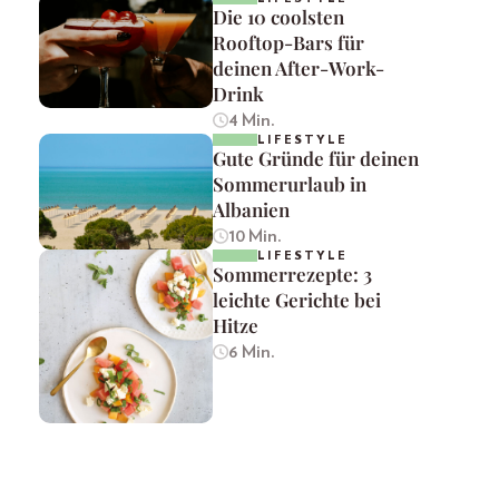
Die 10 coolsten
Rooftop-Bars für
deinen After-Work-
Drink
4 Min.
LIFESTYLE
Gute Gründe für deinen
Sommerurlaub in
Albanien
10 Min.
LIFESTYLE
Sommerrezepte: 3
leichte Gerichte bei
Hitze
6 Min.