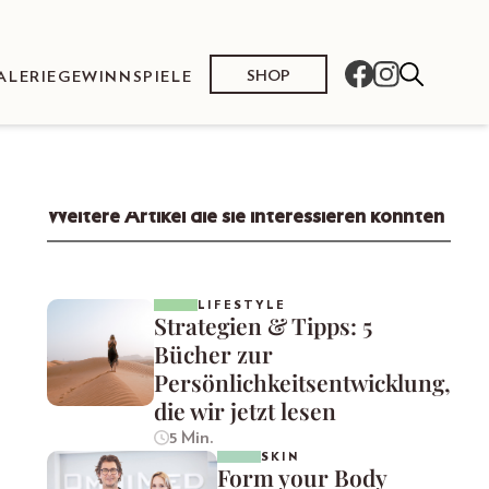
SHOP
ALERIE
GEWINNSPIELE
Weitere Artikel die sie interessieren könnten
LIFESTYLE
Strategien & Tipps: 5
Bücher zur
Persönlichkeitsentwicklung,
die wir jetzt lesen
5 Min.
SKIN
Form your Body