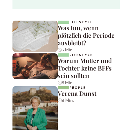
LIFESTYLE
Was tun, wenn
plötzlich die Periode
ausbleibt?
3 Min.
LIFESTYLE
Warum Mutter und
Tochter keine BFFs
sein sollten
9 Min.
PEOPLE
Verena Dunst
6 Min.