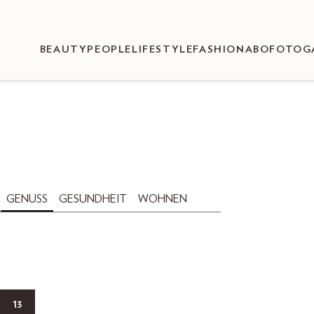
BEAUTY
PEOPLE
LIFESTYLE
FASHION
ABO
FOTOG
GENUSS
GESUNDHEIT
WOHNEN
13