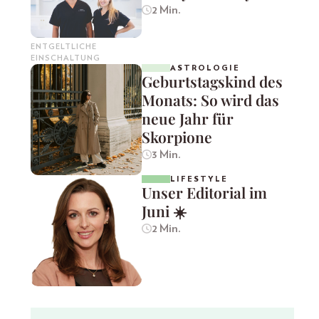
2 Min.
ENTGELTLICHE
EINSCHALTUNG
ASTROLOGIE
Geburtstagskind des
Monats: So wird das
neue Jahr für
Skorpione
3 Min.
LIFESTYLE
Unser Editorial im
Juni ☀️
2 Min.