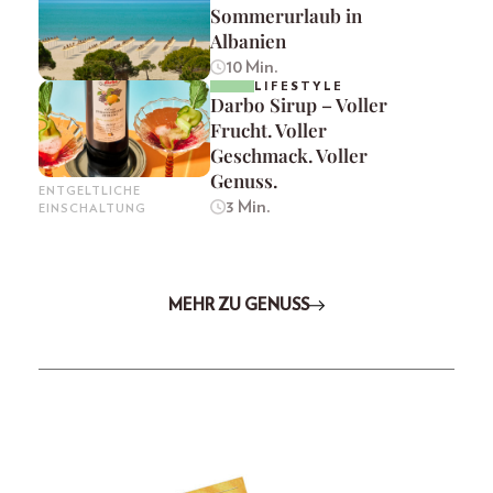
Sommerurlaub in
Albanien
10 Min.
LIFESTYLE
Darbo Sirup – Voller
Frucht. Voller
Geschmack. Voller
Genuss.
ENTGELTLICHE
3 Min.
EINSCHALTUNG
MEHR ZU GENUSS