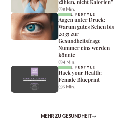
zählen, nicht Kalorien”
8 Min.
LIFESTYLE
Augen unter Druck:
Warum gutes Sehen bis
2035 zur
Gesundheitsfrage
Nummer eins werden
könnte
4 Min.
LIFESTYLE
Hack your Health:
Female Blueprint
3 Min.
MEHR ZU GESUNDHEIT