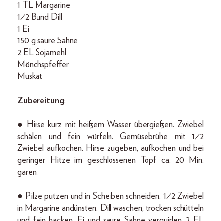
1 TL Margarine
1⁄2 Bund Dill
1 Ei
150 g saure Sahne
2 EL Sojamehl
Mönchspfeffer
Muskat
Zubereitung
:
● Hirse kurz mit heißem Wasser übergießen. Zwiebel
schälen und fein würfeln. Gemüsebrühe mit 1⁄2
Zwiebel aufkochen. Hirse zugeben, aufkochen und bei
geringer Hitze im geschlossenen Topf ca. 20 Min.
garen.
● Pilze putzen und in Scheiben schneiden. 1⁄2 Zwiebel
in Margarine andünsten. Dill waschen, trocken schütteln
und fein hacken. Ei und saure Sahne verquirlen. 2 EL