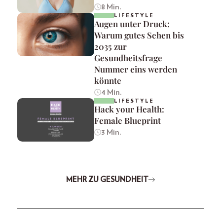
8 Min.
LIFESTYLE
Augen unter Druck:
Warum gutes Sehen bis
2035 zur
Gesundheitsfrage
Nummer eins werden
könnte
4 Min.
LIFESTYLE
Hack your Health:
Female Blueprint
3 Min.
MEHR ZU GESUNDHEIT