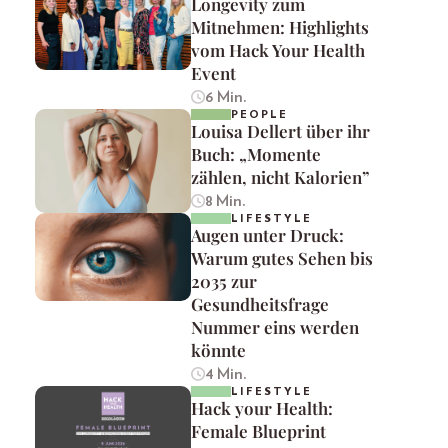
Longevity zum
Mitnehmen: Highlights
vom Hack Your Health
Event
6 Min.
PEOPLE
Louisa Dellert über ihr
Buch: „Momente
zählen, nicht Kalorien”
8 Min.
LIFESTYLE
Augen unter Druck:
Warum gutes Sehen bis
2035 zur
Gesundheitsfrage
Nummer eins werden
könnte
4 Min.
LIFESTYLE
Hack your Health:
Female Blueprint