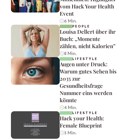
vom Hack Your Health
Event
6 Min.
PEOPLE
Louisa Dellert über ihr
Buch: „Momente
zählen, nicht Kalorien”
8 Min.
LIFESTYLE
Augen unter Druck:
Warum gutes Sehen bis
2035 zur
Gesundheitsfrage
Nummer eins werden
könnte
4 Min.
LIFESTYLE
Hack your Health:
Female Blueprint
3 Min.