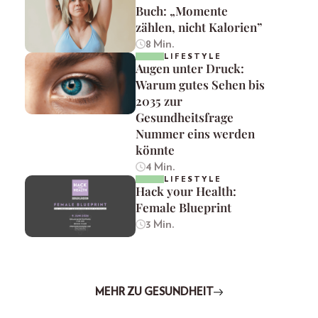
Buch: „Momente
zählen, nicht Kalorien”
8 Min.
LIFESTYLE
Augen unter Druck:
Warum gutes Sehen bis
2035 zur
Gesundheitsfrage
Nummer eins werden
könnte
4 Min.
LIFESTYLE
Hack your Health:
Female Blueprint
3 Min.
MEHR ZU GESUNDHEIT