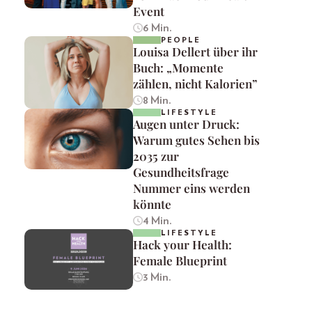
Event
6 Min.
PEOPLE
Louisa Dellert über ihr
Buch: „Momente
zählen, nicht Kalorien”
8 Min.
LIFESTYLE
Augen unter Druck:
Warum gutes Sehen bis
2035 zur
Gesundheitsfrage
Nummer eins werden
könnte
4 Min.
LIFESTYLE
Hack your Health:
Female Blueprint
3 Min.