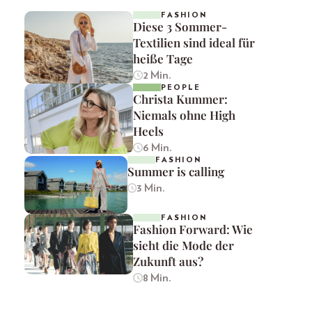
FASHION
Diese 3 Sommer-
Textilien sind ideal für
heiße Tage
2 Min.
PEOPLE
Christa Kummer:
Niemals ohne High
Heels
6 Min.
FASHION
Summer is calling
3 Min.
FASHION
Fashion Forward: Wie
sieht die Mode der
Zukunft aus?
8 Min.