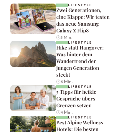
LIFESTYLE
Zwei Generationen,
eine Klappe: Wir testen
das neue Samsung
Galaxy Z Flip8
5 Min.
LIFESTYLE
Hike statt Hangover:
Was hinter dem
Wandertrend der
jungen Generation
steckt
6 Min.
LIFESTYLE
5 Tipps für heikle
Gespräche übers
Grenzen setzen
4 Min.
LIFESTYLE
Best Alpine Wellness
Hotels: Die besten