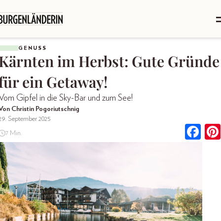
GENUSS
Kärnten im Herbst: Gute Gründe
für ein Getaway!
Vom Gipfel in die Sky-Bar und zum See!
Von Christin Pogoriutschnig
29. September 2025
7 Min.