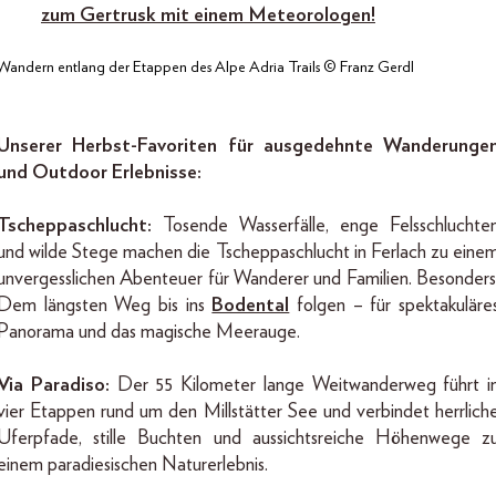
zum Gertrusk mit einem Meteorologen!
Wandern entlang der Etappen des Alpe Adria Trails © Franz Gerdl
Unserer Herbst-Favoriten für ausgedehnte Wanderunge
und Outdoor Erlebnisse:
Tscheppaschlucht:
Tosende Wasserfälle, enge Felsschluchte
und wilde Stege machen die Tscheppaschlucht in Ferlach zu eine
unvergesslichen Abenteuer für Wanderer und Familien. Besonders
Dem längsten Weg bis ins
Bodental
folgen – für spektakuläre
Panorama und das magische Meerauge.
Via Paradiso:
Der 55 Kilometer lange Weitwanderweg führt i
vier Etappen rund um den Millstätter See und verbindet herrlich
Uferpfade, stille Buchten und aussichtsreiche Höhenwege z
einem paradiesischen Naturerlebnis.