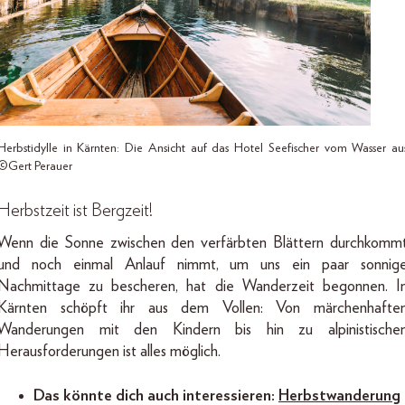
Herbstidylle in Kärnten: Die Ansicht auf das Hotel Seefischer vom Wasser au
©Gert Perauer
Herbstzeit ist Bergzeit!
Wenn die Sonne zwischen den verfärbten Blättern durchkomm
und noch einmal Anlauf nimmt, um uns ein paar sonnig
Nachmittage zu bescheren, hat die Wanderzeit begonnen. I
Kärnten schöpft ihr aus dem Vollen: Von märchenhafte
Wanderungen mit den Kindern bis hin zu alpinistische
Herausforderungen ist alles möglich.
Das könnte dich auch interessieren:
Herbstwanderung