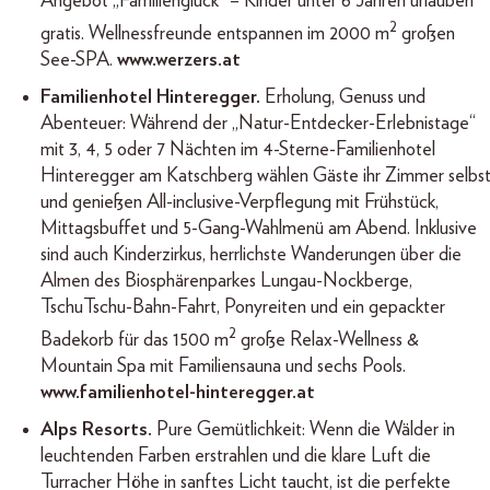
Angebot „Familienglück“ – Kinder unter 6 Jahren urlauben
2
gratis. Wellnessfreunde entspannen im 2000 m
großen
See-SPA.
www.werzers.at
Familienhotel Hinteregger.
Erholung, Genuss und
Abenteuer: Während der „Natur-Entdecker-Erlebnistage“
mit 3, 4, 5 oder 7 Nächten im 4-Sterne-Familienhotel
Hinteregger am Katschberg wählen Gäste ihr Zimmer selbs
und genießen All-inclusive-Verpflegung mit Frühstück,
Mittagsbuffet und 5-Gang-Wahlmenü am Abend. Inklusive
sind auch Kinderzirkus, herrlichste Wanderungen über die
Almen des Biosphärenparkes Lungau-Nockberge,
TschuTschu-Bahn-Fahrt, Ponyreiten und ein gepackter
2
Badekorb für das 1500 m
große Relax-Wellness &
Mountain Spa mit Familiensauna und sechs Pools.
www.familienhotel-hinteregger.at
Alps Resorts.
Pure Gemütlichkeit: Wenn die Wälder in
leuchtenden Farben erstrahlen und die klare Luft die
Turracher Höhe in sanftes Licht taucht, ist die perfekte