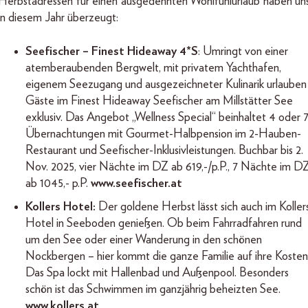
Herbstadressen für einen ausgedehnten Wohlfühlurlaub haben un
in diesem Jahr überzeugt:
Seefischer – Finest Hideaway 4*S
: Umringt von einer
atemberaubenden Bergwelt, mit privatem Yachthafen,
eigenem Seezugang und ausgezeichneter Kulinarik urlauben
Gäste im Finest Hideaway Seefischer am Millstätter See
exklusiv. Das Angebot „Wellness Special“ beinhaltet 4 oder 
Übernachtungen mit Gourmet-Halbpension im 2-Hauben-
Restaurant und Seefischer-Inklusivleistungen. Buchbar bis 2.
Nov. 2025, vier Nächte im DZ ab 619,-/p.P., 7 Nächte im D
ab 1045,- p.P.
www.seefischer.at
Kollers Hotel:
Der goldene Herbst lässt sich auch im Koller
Hotel in Seeboden genießen. Ob beim Fahrradfahren rund
um den See oder einer Wanderung in den schönen
Nockbergen – hier kommt die ganze Familie auf ihre Kosten
Das Spa lockt mit Hallenbad und Außenpool. Besonders
schön ist das Schwimmen im ganzjährig beheizten See.
www.kollers.at