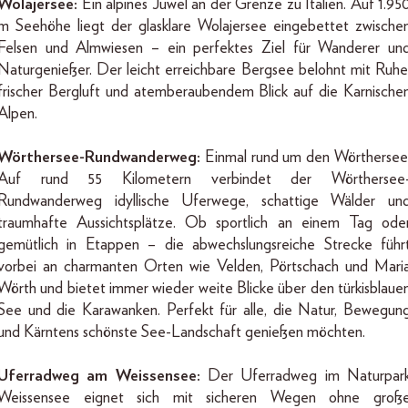
Wolajersee:
Ein alpines Juwel an der Grenze zu Italien. Auf 1.95
m Seehöhe liegt der glasklare Wolajersee eingebettet zwische
Felsen und Almwiesen – ein perfektes Ziel für Wanderer un
Naturgenießer. Der leicht erreichbare Bergsee belohnt mit Ruhe
frischer Bergluft und atemberaubendem Blick auf die Karnische
Alpen.
Wörthersee-Rundwanderweg:
Einmal rund um den Wörthersee
Auf rund 55 Kilometern verbindet der Wörthersee
Rundwanderweg idyllische Uferwege, schattige Wälder un
traumhafte Aussichtsplätze. Ob sportlich an einem Tag ode
gemütlich in Etappen – die abwechslungsreiche Strecke führ
vorbei an charmanten Orten wie Velden, Pörtschach und Mari
Wörth und bietet immer wieder weite Blicke über den türkisblaue
See und die Karawanken. Perfekt für alle, die Natur, Bewegun
und Kärntens schönste See-Landschaft genießen möchten.
Uferradweg am Weissensee:
Der Uferradweg im Naturpar
Weissensee eignet sich mit sicheren Wegen ohne groß