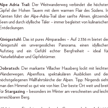
Alpe Adria Trail:
Der Weitwanderweg verbindet die höchste
Gipfel der Hohen Tauern mit dem warmen Flair des Südens. I
Kärnten führt der Alpe-Adria-Trail über sanfte Almen, glitzernd
Seen und durch idyllische Täler – immer begleitet von kulinarische
Entdeckungen.
Königsstuhl:
Das ist pures Almparadies – Auf 2.336 m bietet de
Königsstuhl ein unvergessliches Panorama, einen idyllische
Aufstieg und ein Gefühl echter Bergfreiheit – ideal fü
Naturliebhaber und Gipfelstürmer.
Dobratsch:
Der markante Villacher Hausberg lockt mit leichte
Wanderwegen, Alpenflora, spektakulären Ausblicken und de
höchstgelegenen Wallfahrtskirche der Alpen. Tipp: Nirgends sieh
man den Himmel so gut wie von hier. Der beste Ort weit und brei
für
Stargazing
– besonders im Winter am verschneiten und leich
erreichbaren Berg.