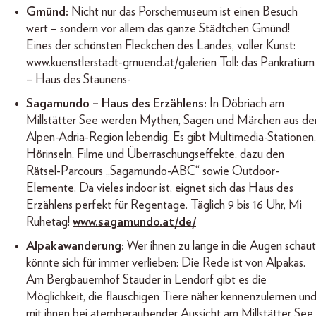
Gmünd:
Nicht nur das Porschemuseum ist einen Besuch
wert – sondern vor allem das ganze Städtchen Gmünd!
Eines der schönsten Fleckchen des Landes, voller Kunst:
www.kuenstlerstadt-gmuend.at/galerien Toll: das Pankratium
– Haus des Staunens-
Sagamundo – Haus des Erzählens:
In Döbriach am
Millstätter See werden Mythen, Sagen und Märchen aus de
Alpen-Adria-Region lebendig. Es gibt Multimedia-Stationen,
Hörinseln, Filme und Überraschungseffekte, dazu den
Rätsel-Parcours „Sagamundo-ABC“ sowie Outdoor-
Elemente. Da vieles indoor ist, eignet sich das Haus des
Erzählens perfekt für Regentage. Täglich 9 bis 16 Uhr, Mi
Ruhetag!
www.sagamundo.at/de/
Alpakawanderung:
Wer ihnen zu lange in die Augen schaut
könnte sich für immer verlieben: Die Rede ist von Alpakas.
Am Bergbauernhof Stauder in Lendorf gibt es die
Möglichkeit, die flauschigen Tiere näher kennenzulernen un
mit ihnen bei atemberaubender Aussicht am Millstätter See