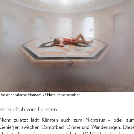
Das orientalische Hamam © Hotel Hochschober
Relaxurlaub vom Feinsten
Nicht zuletzt lädt Kärnten auch zum Nichtstun – oder zu
Genießen zwischen Dampfbad, Dinner und Wanderungen. Dies