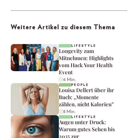
Weitere Artikel zu diesem Thema
LIFESTYLE
Longevity zum
Mitnehmen: Highlights
vom Hack Your Health
Event
6 Min.
PEOPLE
Louisa Dellert über ihr
Buch: „Momente
zählen, nicht Kalorien”
8 Min.
LIFESTYLE
Augen unter Druck:
Warum gutes Sehen bis
2035 zur