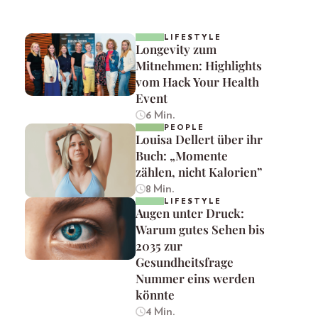
LIFESTYLE
Longevity zum
Mitnehmen: Highlights
vom Hack Your Health
Event
6 Min.
PEOPLE
Louisa Dellert über ihr
Buch: „Momente
zählen, nicht Kalorien”
8 Min.
LIFESTYLE
Augen unter Druck:
Warum gutes Sehen bis
2035 zur
Gesundheitsfrage
Nummer eins werden
könnte
4 Min.