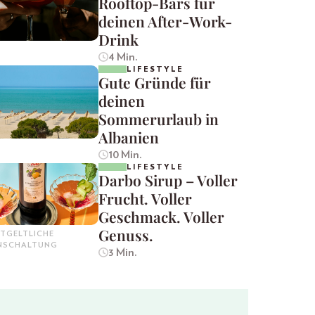
Rooftop-Bars für
deinen After-Work-
Drink
4 Min.
LIFESTYLE
Gute Gründe für
deinen
Sommerurlaub in
Albanien
10 Min.
LIFESTYLE
Darbo Sirup – Voller
Frucht. Voller
Geschmack. Voller
Genuss.
TGELTLICHE
INSCHALTUNG
3 Min.