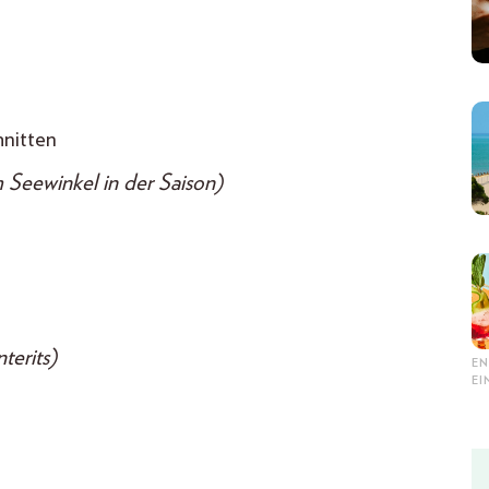
nitten
 Seewinkel in der Saison)
terits)
EN
E