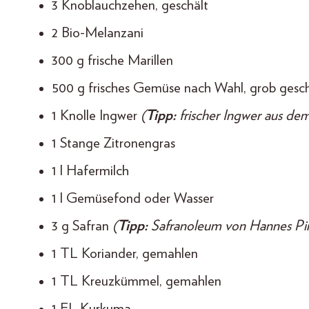
3 Knoblauchzehen, geschält
2 Bio-Melanzani
300 g frische Marillen
500 g frisches Gemüse nach Wahl, grob gesch
1 Knolle Ingwer
(
Tipp:
frischer Ingwer aus dem
1 Stange Zitronengras
1 l Hafermilch
1 l Gemüsefond oder Wasser
3 g Safran
(
Tipp:
Safranoleum von Hannes Pin
1 TL Koriander, gemahlen
1 TL Kreuzkümmel, gemahlen
1 EL Kurkuma