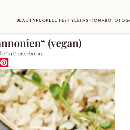
BEAUTY
PEOPLE
LIFESTYLE
FASHION
ABO
FOTOG
annonien“ (vegan)
e" in Breitenbrunn.