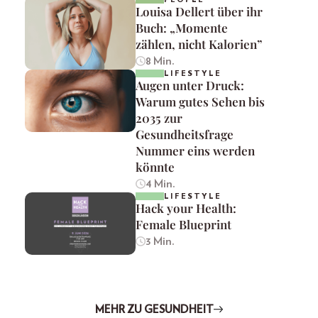
Louisa Dellert über ihr
Buch: „Momente
zählen, nicht Kalorien”
8 Min.
LIFESTYLE
Augen unter Druck:
Warum gutes Sehen bis
2035 zur
Gesundheitsfrage
Nummer eins werden
könnte
4 Min.
LIFESTYLE
Hack your Health:
Female Blueprint
3 Min.
MEHR ZU GESUNDHEIT