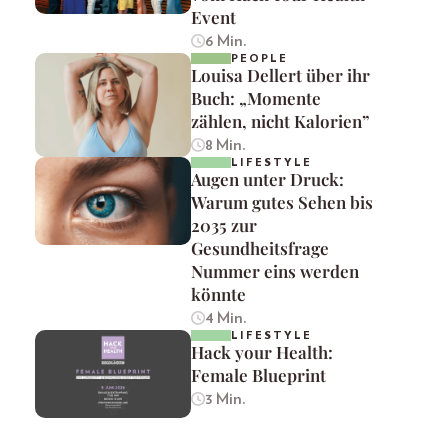
Event
6 Min.
PEOPLE
Louisa Dellert über ihr
Buch: „Momente
zählen, nicht Kalorien”
8 Min.
LIFESTYLE
Augen unter Druck:
Warum gutes Sehen bis
2035 zur
Gesundheitsfrage
Nummer eins werden
könnte
4 Min.
LIFESTYLE
Hack your Health:
Female Blueprint
3 Min.