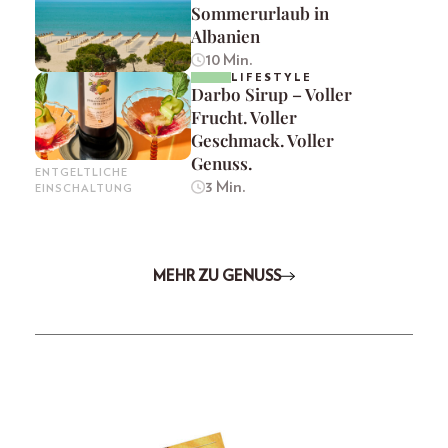
Sommerurlaub in
Albanien
10 Min.
LIFESTYLE
Darbo Sirup – Voller
Frucht. Voller
Geschmack. Voller
Genuss.
ENTGELTLICHE
3 Min.
EINSCHALTUNG
MEHR ZU GENUSS