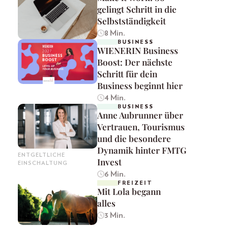
gelingt Schritt in die
Selbstständigkeit
8 Min.
BUSINESS
WIENERIN Business
Boost: Der nächste
Schritt für dein
Business beginnt hier
4 Min.
BUSINESS
Anne Aubrunner über
Vertrauen, Tourismus
und die besondere
Dynamik hinter FMTG
ENTGELTLICHE
Invest
EINSCHALTUNG
6 Min.
FREIZEIT
Mit Lola begann
alles
3 Min.