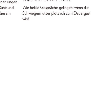
ZUM DAUERGAST WIRD.
iner jungen
Ruhe und
Wie heikle Gespräche gelingen, wenn die
 diesem
Schwiegermutter plötzlich zum Dauergast
wird.