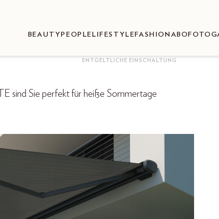
BEAUTY
PEOPLE
LIFESTYLE
FASHION
ABO
FOTOG
ENTGELTLICHE EINSCHALTUNG
d Sie perfekt für heiße Sommertage