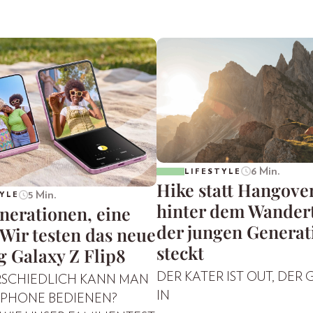
6 Min.
LIFESTYLE
Hike statt Hangove
5 Min.
YLE
hinter dem Wander
nerationen, eine
der jungen Generat
Wir testen das neue
steckt
 Galaxy Z Flip8
DER KATER IST OUT, DER G
RSCHIEDLICH KANN MAN
IN
TPHONE BEDIENEN?