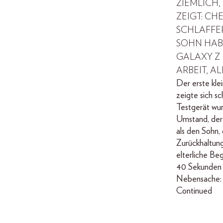
ZIEMLICH,
ZEIGT: CH
SCHLAFFER
SOHN HAB
GALAXY Z F
ARBEIT, A
Der erste kle
zeigte sich s
Testgerät wurd
Umstand, der
als den Sohn, 
Zurückhaltung 
elterliche Be
40 Sekunden s
Nebensache: 
Continued