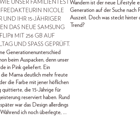
 WIE UNSER FAMILIENTEST
Wandern ist der neue Lifestyle e
Generation auf der Suche nach 
EFREDAKTEURIN NICOLE
Auszeit. Doch was steckt hinter
 UND IHR 15-JÄHRIGER
Trend?
EN DAS NEUE SAMSUNG
LIP8 MIT 256 GB AUF
LLTAG UND SPASS GEPRÜFT.
ine Generationenunterschied
chon beim Auspacken, denn unser
e in Pink geliefert. Ein
 die Mama deutlich mehr freute
der die Farbe mit jener höflichen
quittierte, die 15-Jährige für
geisterung reserviert haben. Rund
päter war das Design allerdings
Während ich noch überlegte, …