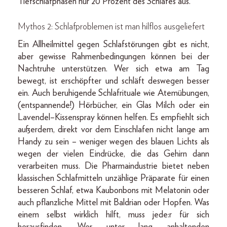
Tiefschlafphasen nur 20 Prozent des Schlafes aus.
Mythos 2: Schlafproblemen ist man hilflos ausgeliefert
Ein Allheilmittel gegen Schlafstörungen gibt es nicht,
aber gewisse Rahmenbedingungen können bei der
Nachtruhe unterstützen. Wer sich etwa am Tag
bewegt, ist erschöpfter und schläft deswegen besser
ein. Auch beruhigende Schlafrituale wie Atemübungen,
(entspannende!) Hörbücher, ein Glas Milch oder ein
Lavendel–Kissenspray können helfen. Es empfiehlt sich
außerdem, direkt vor dem Einschlafen nicht lange am
Handy zu sein – weniger wegen des blauen Lichts als
wegen der vielen Eindrücke, die das Gehirn dann
verarbeiten muss. Die Pharmaindustrie bietet neben
klassischen Schlafmitteln unzählige Präparate für einen
besseren Schlaf, etwa Kaubonbons mit Melatonin oder
auch pflanzliche Mittel mit Baldrian oder Hopfen. Was
einem selbst wirklich hilft, muss jede:r für sich
herausfinden. Wer unter lang anhaltenden