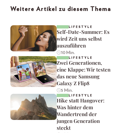
Weitere Artikel zu diesem Thema
LIFESTYLE
Self-Date-Summer: Es
wird Zeit uns selbst
auszuführen
10 Min.
LIFESTYLE
Zwei Generationen,
eine Klappe: Wir testen
das neue Samsung
Galaxy Z Flip8
5 Min.
LIFESTYLE
Hike statt Hangover:
Was hinter dem
Wandertrend der
jungen Generation
steckt