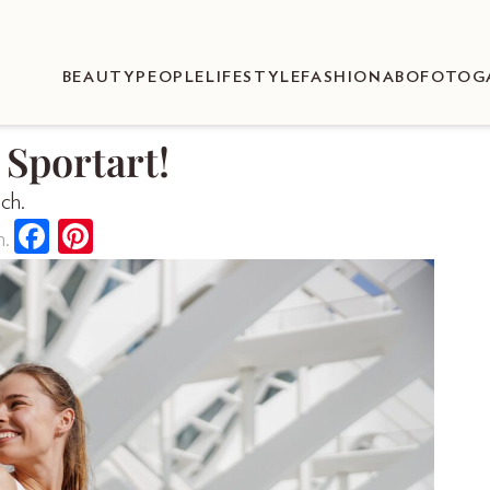
BEAUTY
PEOPLE
LIFESTYLE
FASHION
ABO
FOTOG
 Sportart!
ich.
n.