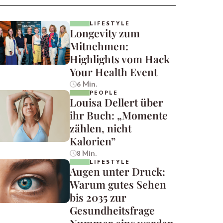
LIFESTYLE
Longevity zum
Mitnehmen:
Highlights vom Hack
Your Health Event
6 Min.
PEOPLE
Louisa Dellert über
ihr Buch: „Momente
zählen, nicht
Kalorien”
8 Min.
LIFESTYLE
Augen unter Druck:
Warum gutes Sehen
bis 2035 zur
Gesundheitsfrage