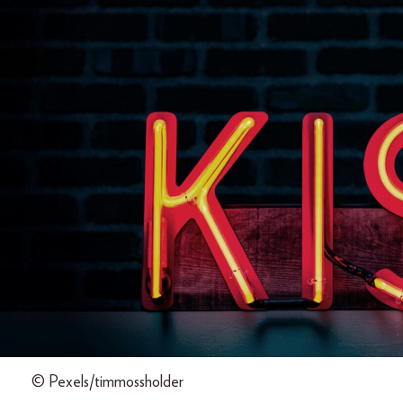
© Pexels/timmossholder