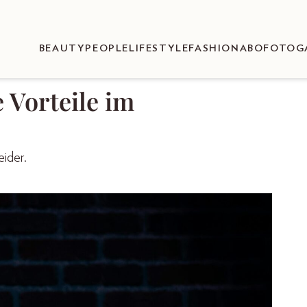
BEAUTY
PEOPLE
LIFESTYLE
FASHION
ABO
FOTOG
e Vorteile im
eider.