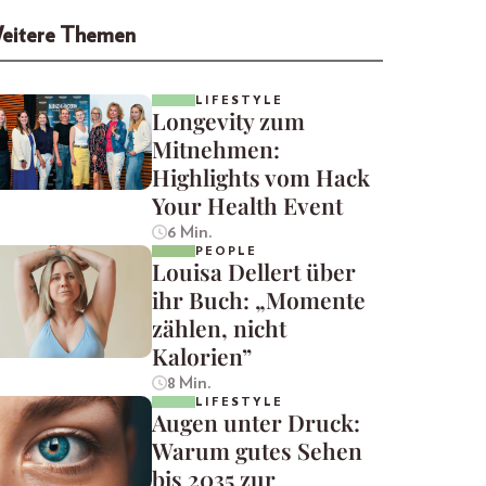
eitere Themen
LIFESTYLE
Longevity zum
Mitnehmen:
Highlights vom Hack
Your Health Event
6 Min.
PEOPLE
Louisa Dellert über
ihr Buch: „Momente
zählen, nicht
Kalorien”
8 Min.
LIFESTYLE
Augen unter Druck:
Warum gutes Sehen
bis 2035 zur