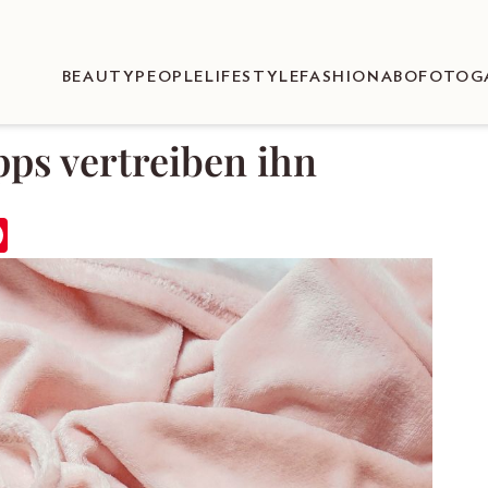
BEAUTY
PEOPLE
LIFESTYLE
FASHION
ABO
FOTOG
pps vertreiben ihn