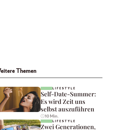
eitere Themen
LIFESTYLE
Self-Date-Summer:
Es wird Zeit uns
selbst auszuführen
10 Min.
LIFESTYLE
Zwei Generationen,