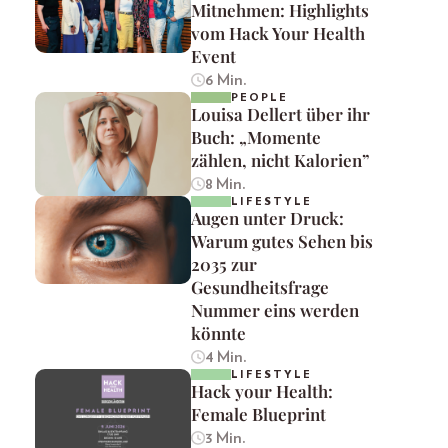
Mitnehmen: Highlights
vom Hack Your Health
Event
6 Min.
PEOPLE
Louisa Dellert über ihr
Buch: „Momente
zählen, nicht Kalorien”
8 Min.
LIFESTYLE
Augen unter Druck:
Warum gutes Sehen bis
2035 zur
Gesundheitsfrage
Nummer eins werden
könnte
4 Min.
LIFESTYLE
Hack your Health:
Female Blueprint
3 Min.