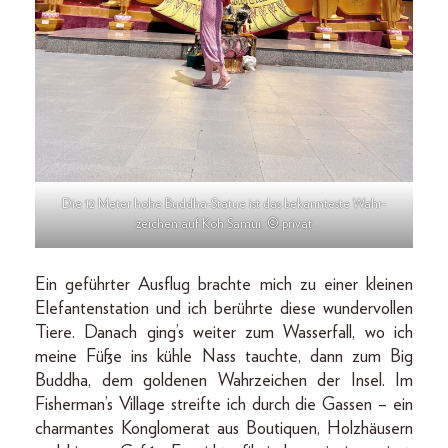
Die 12 Meter hohe Buddha-Statue ist das bekannteste Wahr­
zeichen auf Koh Samui. © privat
Ein geführter Ausflug brachte mich zu einer kleinen
Elefantenstation und ich berührte diese wundervollen
Tiere. Danach ging’s weiter zum Wasserfall, wo ich
meine Füße ins kühle Nass tauchte, dann zum Big
Buddha, dem goldenen Wahrzeichen der Insel. Im
Fisherman’s Vil­lage streifte ich durch die Gassen – ein
charmantes Konglomerat aus Boutiquen, Holzhäusern