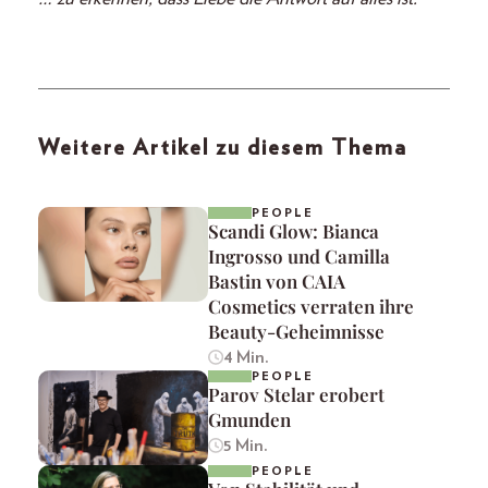
Weitere Artikel zu diesem Thema
PEOPLE
Scandi Glow: Bianca
Ingrosso und Camilla
Bastin von CAIA
Cosmetics verraten ihre
Beauty-Geheimnisse
4 Min.
PEOPLE
Parov Stelar erobert
Gmunden
5 Min.
PEOPLE