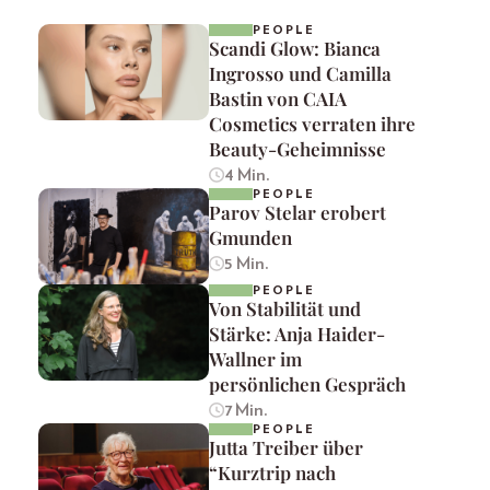
PEOPLE
Scandi Glow: Bianca
Ingrosso und Camilla
Bastin von CAIA
Cosmetics verraten ihre
Beauty-Geheimnisse
4 Min.
PEOPLE
Parov Stelar erobert
Gmunden
5 Min.
PEOPLE
Von Stabilität und
Stärke: Anja Haider-
Wallner im
persönlichen Gespräch
7 Min.
PEOPLE
Jutta Treiber über
“Kurztrip nach